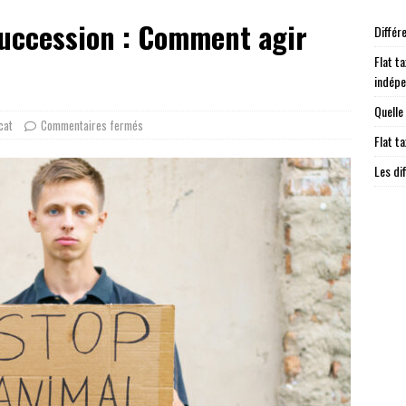
succession : Comment agir
Différ
Flat ta
indép
Quelle
cat
Commentaires fermés
Flat t
Les di