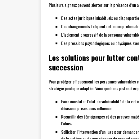
Plusieurs signaux peuvent alerter sur la présence d’un 
Des actes juridiques inhabituels ou disproportio
Des changements fréquents et incompréhensible
L’isolement progressif de la personne vulnérabl
Des pressions psychologiques ou physiques exerc
Les solutions pour lutter con
succession
Pour protéger efficacement les personnes vulnérables et
stratégie juridique adaptée. Voici quelques pistes à expl
Faire constater l’état de vulnérabilité de la vict
décisions prises sous influence;
Recueillir des témoignages et des preuves matér
l’abus;
Solliciter l’intervention d’un juge pour demander 
de la victime ou de son absence de consentement