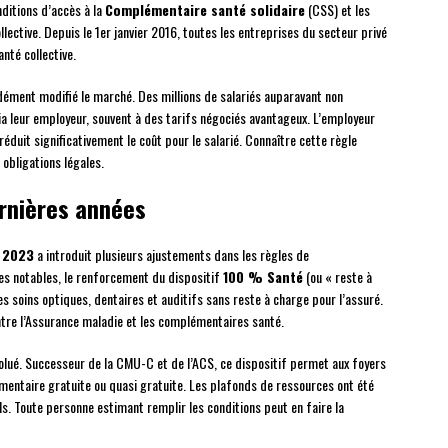
ditions d’accès à la
Complémentaire santé solidaire
(CSS) et les
ective. Depuis le 1er janvier 2016, toutes les entreprises du secteur privé
nté collective.
dément modifié le marché. Des millions de salariés auparavant non
a leur employeur, souvent à des tarifs négociés avantageux. L’employeur
éduit significativement le coût pour le salarié. Connaître cette règle
obligations légales.
ernières années
e 2023
a introduit plusieurs ajustements dans les règles de
s notables, le renforcement du dispositif
100 % Santé
(ou « reste à
es soins optiques, dentaires et auditifs sans reste à charge pour l’assuré.
ntre l’Assurance maladie et les complémentaires santé.
volué. Successeur de la CMU-C et de l’ACS, ce dispositif permet aux foyers
entaire gratuite ou quasi gratuite. Les plafonds de ressources ont été
ls. Toute personne estimant remplir les conditions peut en faire la