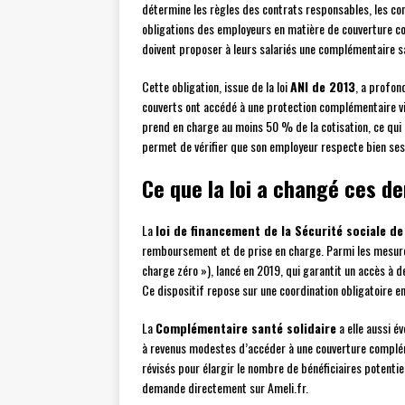
détermine les règles des contrats responsables, les con
obligations des employeurs en matière de couverture coll
doivent proposer à leurs salariés une complémentaire sa
Cette obligation, issue de la loi
ANI de 2013
, a profon
couverts ont accédé à une protection complémentaire vi
prend en charge au moins 50 % de la cotisation, ce qui r
permet de vérifier que son employeur respecte bien ses 
Ce que la loi a changé ces d
La
loi de financement de la Sécurité sociale d
remboursement et de prise en charge. Parmi les mesure
charge zéro »), lancé en 2019, qui garantit un accès à d
Ce dispositif repose sur une coordination obligatoire e
La
Complémentaire santé solidaire
a elle aussi é
à revenus modestes d’accéder à une couverture complém
révisés pour élargir le nombre de bénéficiaires potentie
demande directement sur Ameli.fr.