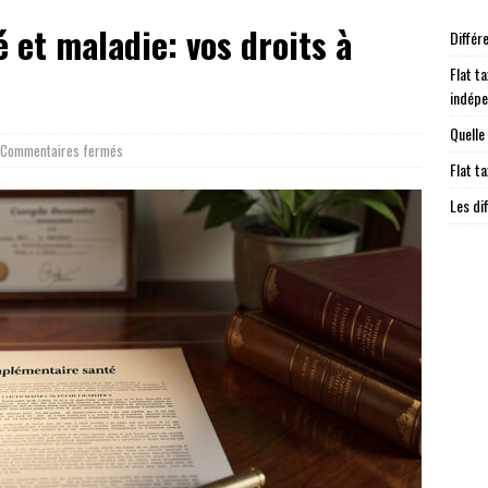
et maladie: vos droits à
Différ
Flat ta
indép
Quelle
Commentaires fermés
Flat t
Les di