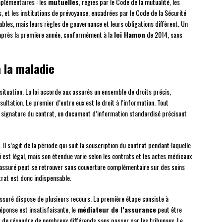
mplémentaires : les
mutuelles
, régies par le Code de la mutualité, les
 et les institutions de prévoyance, encadrées par le Code de la Sécurité
bles, mais leurs règles de gouvernance et leurs obligations diffèrent. Un
t après la première année, conformément à la
loi Hamon
de 2014, sans
 la maladie
situation. La loi accorde aux assurés un ensemble de droits précis,
ltation. Le premier d’entre eux est le droit à l’information. Tout
 signature du contrat, un document d’information standardisé précisant
 Il s’agit de la période qui suit la souscription du contrat pendant laquelle
 est légal, mais son étendue varie selon les contrats et les actes médicaux
l’assuré peut se retrouver sans couverture complémentaire sur des soins
ntrat est donc indispensable.
assuré dispose de plusieurs recours. La première étape consiste à
réponse est insatisfaisante, le
médiateur de l’assurance
peut être
t de résoudre de nombreux différends sans passer par les tribunaux. Le