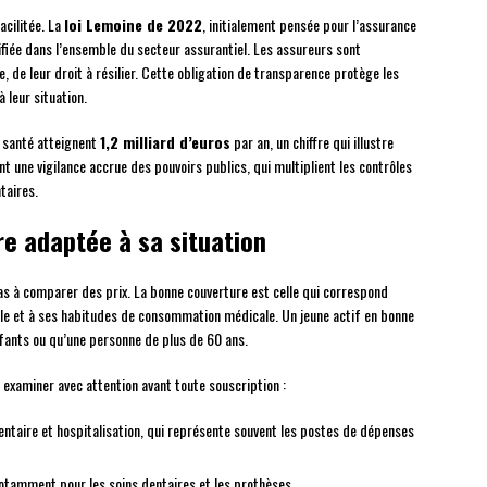
acilitée. La
loi Lemoine de 2022
, initialement pensée pour l’assurance
lifiée dans l’ensemble du secteur assurantiel. Les assureurs sont
 de leur droit à résilier. Cette obligation de transparence protège les
leur situation.
 santé atteignent
1,2 milliard d’euros
par an, un chiffre qui illustre
 une vigilance accrue des pouvoirs publics, qui multiplient les contrôles
taires.
e adaptée à sa situation
s à comparer des prix. La bonne couverture est celle qui correspond
iale et à ses habitudes de consommation médicale. Un jeune actif en bonne
fants ou qu’une personne de plus de 60 ans.
 à examiner avec attention avant toute souscription :
entaire et hospitalisation, qui représente souvent les postes de dépenses
notamment pour les soins dentaires et les prothèses