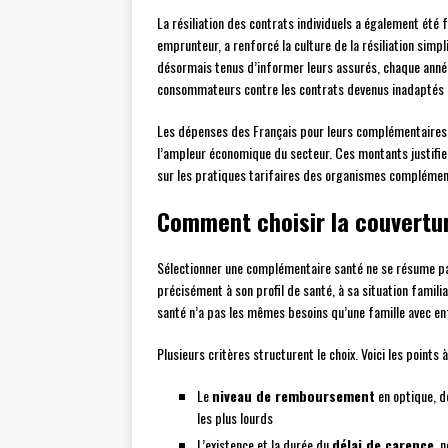
La résiliation des contrats individuels a également été f
emprunteur, a renforcé la culture de la résiliation simp
désormais tenus d’informer leurs assurés, chaque année,
consommateurs contre les contrats devenus inadaptés à 
Les dépenses des Français pour leurs complémentaires
l’ampleur économique du secteur. Ces montants justifient
sur les pratiques tarifaires des organismes complémen
Comment choisir la couvertur
Sélectionner une complémentaire santé ne se résume pa
précisément à son profil de santé, à sa situation famil
santé n’a pas les mêmes besoins qu’une famille avec en
Plusieurs critères structurent le choix. Voici les points
Le
niveau de remboursement
en optique, d
les plus lourds
L’existence et la durée du
délai de carence
, 