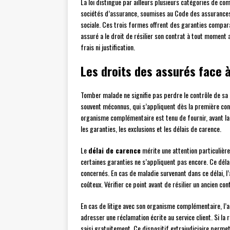
La loi distingue par ailleurs plusieurs catégories de co
sociétés d’assurance, soumises au Code des assurances,
sociale. Ces trois formes offrent des garanties compara
assuré a le droit de résilier son contrat à tout momen
frais ni justification.
Les droits des assurés face à
Tomber malade ne signifie pas perdre le contrôle de sa 
souvent méconnus, qui s’appliquent dès la première consu
organisme complémentaire est tenu de fournir, avant la
les garanties, les exclusions et les délais de carence.
Le
délai de carence
mérite une attention particulière.
certaines garanties ne s’appliquent pas encore. Ce délai
concernés. En cas de maladie survenant dans ce délai, 
coûteux. Vérifier ce point avant de résilier un ancien co
En cas de litige avec son organisme complémentaire, l’
adresser une réclamation écrite au service client. Si la 
saisi gratuitement. Ce dispositif extrajudiciaire perme