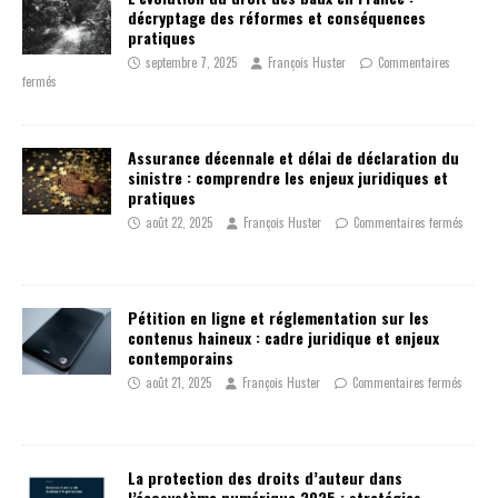
décryptage des réformes et conséquences
pratiques
septembre 7, 2025
François Huster
Commentaires
fermés
Assurance décennale et délai de déclaration du
sinistre : comprendre les enjeux juridiques et
pratiques
août 22, 2025
François Huster
Commentaires fermés
Pétition en ligne et réglementation sur les
contenus haineux : cadre juridique et enjeux
contemporains
août 21, 2025
François Huster
Commentaires fermés
La protection des droits d’auteur dans
l’écosystème numérique 2025 : stratégies