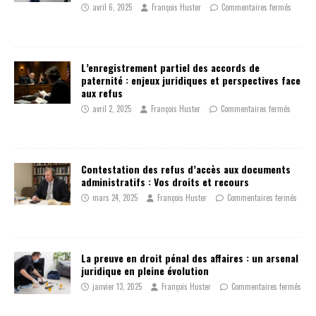
avril 6, 2025
François Huster
Commentaires fermés
L’enregistrement partiel des accords de
paternité : enjeux juridiques et perspectives face
aux refus
avril 2, 2025
François Huster
Commentaires fermés
Contestation des refus d’accès aux documents
administratifs : Vos droits et recours
mars 24, 2025
François Huster
Commentaires fermés
La preuve en droit pénal des affaires : un arsenal
juridique en pleine évolution
janvier 13, 2025
François Huster
Commentaires fermés