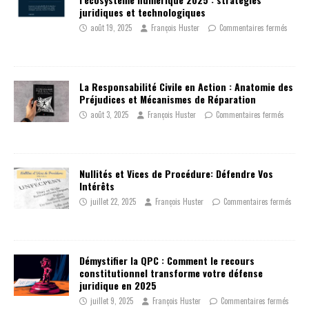
juridiques et technologiques
août 19, 2025
François Huster
Commentaires fermés
La Responsabilité Civile en Action : Anatomie des
Préjudices et Mécanismes de Réparation
août 3, 2025
François Huster
Commentaires fermés
Nullités et Vices de Procédure: Défendre Vos
Intérêts
juillet 22, 2025
François Huster
Commentaires fermés
Démystifier la QPC : Comment le recours
constitutionnel transforme votre défense
juridique en 2025
juillet 9, 2025
François Huster
Commentaires fermés