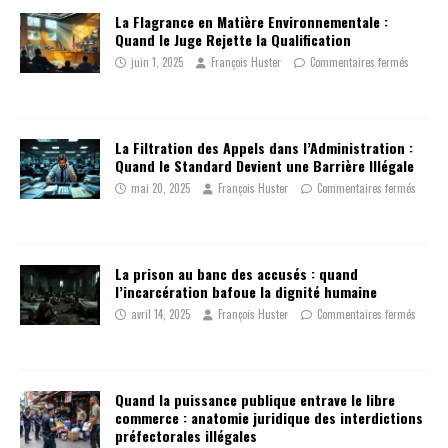
La Flagrance en Matière Environnementale :
Quand le Juge Rejette la Qualification
juin 1, 2025
François Huster
Commentaires fermés
La Filtration des Appels dans l’Administration :
Quand le Standard Devient une Barrière Illégale
mai 20, 2025
François Huster
Commentaires fermés
La prison au banc des accusés : quand
l’incarcération bafoue la dignité humaine
avril 14, 2025
François Huster
Commentaires fermés
Quand la puissance publique entrave le libre
commerce : anatomie juridique des interdictions
préfectorales illégales