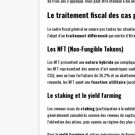
de trois ans s’applique, mais peut être étendue à dix a
Le traitement fiscal des cas 
Le cadre fiscal général ne couvre pas toutes les situatio
l’objet d’un
traitement différencié
qui mérite d’être
Les NFT (Non-Fungible Tokens)
Les NFT présentent une
nature hybride
qui complique
les NFT représentant des œuvres d’art numériques sont
CGI), avec un taux forfaitaire de 36,2% et un abattem
revanche, les NFT ayant une
fonction utilitaire
(accès
Le staking et le yield farming
Les revenus issus du
staking
(participation à la valida
généralement considérés comme des revenus de capitaux 
l’obtention des jetons, puis soumis au régime des plus-v
Pour le
yield farming
et autres mécanismes de finance 