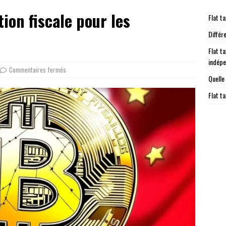
tion fiscale pour les
Flat ta
Différ
Flat ta
indép
Commentaires fermés
Quelle
Flat t