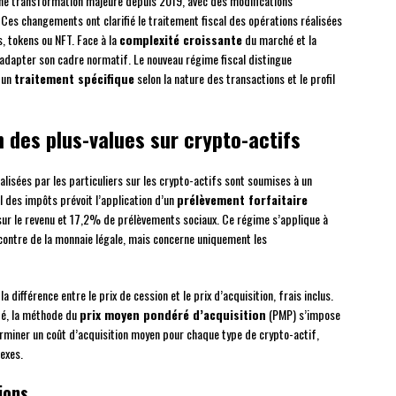
une transformation majeure depuis 2019, avec des modifications
 Ces changements ont clarifié le traitement fiscal des opérations réalisées
 tokens ou NFT. Face à la
complexité croissante
du marché et la
û adapter son cadre normatif. Le nouveau régime fiscal distingue
 un
traitement spécifique
selon la nature des transactions et le profil
 des plus-values sur crypto-actifs
alisées par les particuliers sur les crypto-actifs sont soumises à un
al des impôts prévoit l’application d’un
prélèvement forfaitaire
 le revenu et 17,2% de prélèvements sociaux. Ce régime s’applique à
contre de la monnaie légale, mais concerne uniquement les
 différence entre le prix de cession et le prix d’acquisition, frais inclus.
fié, la méthode du
prix moyen pondéré d’acquisition
(PMP) s’impose
miner un coût d’acquisition moyen pour chaque type de crypto-actif,
lexes.
ions