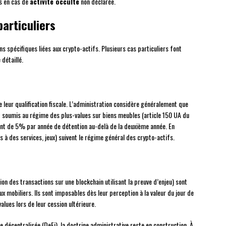
ns en cas de
activité occulte
non déclarée.
particuliers
ns spécifiques liées aux crypto-actifs. Plusieurs cas particuliers font
 détaillé.
 leur qualification fiscale. L’administration considère généralement que
 soumis au régime des plus-values sur biens meubles (article 150 UA du
ent de 5% par année de détention au-delà de la deuxième année. En
 à des services, jeux) suivent le régime général des crypto-actifs.
tion des transactions sur une blockchain utilisant la preuve d’enjeu) sont
mobiliers. Ils sont imposables dès leur perception à la valeur du jour de
alues lors de leur cession ultérieure.
décentralisée (DeFi), la doctrine administrative reste en construction. À