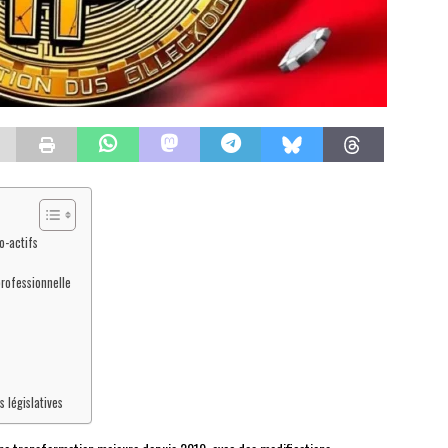
o-actifs
professionnelle
s législatives