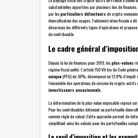
Le paysage fiscal des crypto-actifs en France a connu 
substantielles apportées par plusieurs lois de finances.
par les
particuliers détenteurs
de crypto-monnaies,
diversification des usages, l’administration fiscale a d
désormais les différents types d’opérations et propose
du contribuable.
Le cadre général d’imposition
Depuis la loi de finances pour 2019, les
plus-values
ré
régime fiscal unifié. L’article 150 VH bis du Code génér
unique
(PFU) de 30%, décomposé en 12,8% d’impôt sur
l’ensemble des opérations de cession de crypto-actifs 
investisseurs occasionnels
.
La détermination de la plus-value imposable repose sur la
Pour les contribuables détenant un portefeuille diversi
comme règle de calcul. Cette approche permet de déter
simplifiant ainsi les calculs pour les portefeuilles comp
Le seuil d’imposition et les exempt