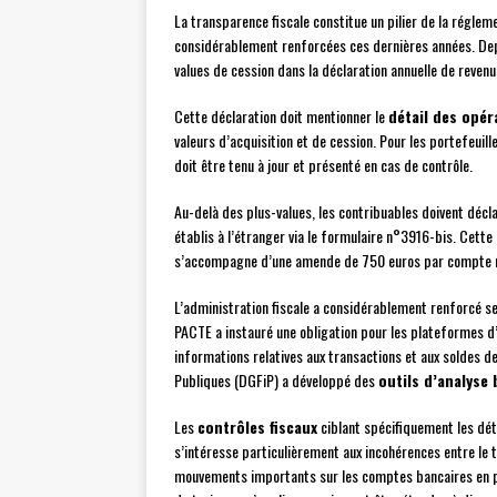
La transparence fiscale constitue un pilier de la régle
considérablement renforcées ces dernières années. Depu
values de cession dans la déclaration annuelle de reven
Cette déclaration doit mentionner le
détail des opér
valeurs d’acquisition et de cession. Pour les portefeuil
doit être tenu à jour et présenté en cas de contrôle.
Au-delà des plus-values, les contribuables doivent décl
établis à l’étranger via le formulaire n°3916-bis. Cette
s’accompagne d’une amende de 750 euros par compte non
L’administration fiscale a considérablement renforcé s
PACTE a instauré une obligation pour les plateformes d
informations relatives aux transactions et aux soldes d
Publiques (DGFiP) a développé des
outils d’analyse
Les
contrôles fiscaux
ciblant spécifiquement les dét
s’intéresse particulièrement aux incohérences entre le t
mouvements importants sur les comptes bancaires en p