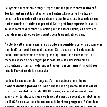
Le système successoral français repose sur un équilibre entre la
liberté
testamentaire
et la protection des héritiers. La réserve héréditaire
constitue le socle de cette protection en garantissant aux descendants une
part minimale du patrimoine parental. Cette part
incompressible
varie
selon le nombre d’enfants : la moitié pour un enfant unique, les deux tiers
pour deux enfants et les trois quarts pour trois enfants ou plus.
À côté de cette réserve existe la
quotité disponible
, portion du patrimoine
dont le défunt peut librement disposer. Cette distinction fondamentale
conditionne l’ensemble des stratégies d’optimisation successorale. La
méconnaissance de ces règles peut conduire à des situations où les
dispositions prises par le défunt se trouvent
partiellement invalidées
lors de l’ouverture de la succession.
La fiscalité successorale française s’articule autour d’un principe
d’
abattements personnalisés
selon le lien de parenté. Chaque enfant
bénéficie d’un abattement de 100 000 euros, le conjoint survivant d’une
exonération totale, tandis que les frères et sœurs disposent d’un abattement
de 15 932 euros. Au-delà de ces seuils, le
barème progressif
s’applique,
pouvant atteindre 45% pour les transmissions en ligne directe et jusqu’à