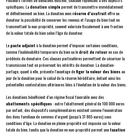
Plusieurs formes de donations existent, chacune répondant à des objectifs
spécifiques. La
donation simple
permet de transmettre immédiatement
et définitivement un bien. La donation avec
réserve d’usufruit
offre au
donateur la possibilité de conserver les revenus et l’usage du bien tout en
transmettant la nue-propriété, souvent valorisée fiscalement à une fraction
de la valeur totale du bien selon l’âge du donateur.
Le
pacte adjoint
à la donation permet d’imposer certaines conditions,
comme l’inaliénabilité temporaire du bien ou le
droit de retour
en cas de
prédécès du donataire. Ces clauses particulières permettent de sécuriser la
transmission tout en préservant les intérêts du donateur. La donation-
partage, quant à elle, présente l’avantage de
figer la valeur des biens
au
jour de la donation pour le calcul de la réserve héréditaire, évitant ainsi les
potentielles contestations ultérieures liées à l’évolution de la valeur des biens.
Les donations bénéficient d’un régime fiscal favorable avec des
abattements spécifiques
: outre l’abattement général de 100 000 euros
par enfant, des dispositifs complémentaires existent comme l’exonération
des dons familiaux de sommes d’argent (jusqu’à 31 865 euros) sous
conditions d’âge. La donation en pleine propriété est imposée sur la valeur
totale du bien, tandis que la donation en nue-propriété permet une
taxation