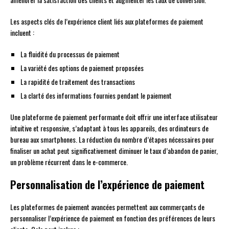
Les aspects clés de l’expérience client liés aux plateformes de paiement
incluent :
La fluidité du processus de paiement
La variété des options de paiement proposées
La rapidité de traitement des transactions
La clarté des informations fournies pendant le paiement
Une plateforme de paiement performante doit offrir une interface utilisateur
intuitive et responsive, s’adaptant à tous les appareils, des ordinateurs de
bureau aux smartphones. La réduction du nombre d’étapes nécessaires pour
finaliser un achat peut significativement diminuer le taux d’abandon de panier,
un problème récurrent dans le e-commerce.
Personnalisation de l’expérience de paiement
Les plateformes de paiement avancées permettent aux commerçants de
personnaliser l’expérience de paiement en fonction des préférences de leurs