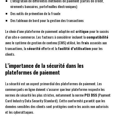
L’intégration de différentes méthodes de paiement (cartes de crédit,
virements bancaires, portefeuilles électroniques)
Des outils de prévention de la fraude
Des tableaux de bord pour la gestion des transactions
Le choix d’une plateforme de paiement adaptée est
critique
pour le succès
d’un site e-commerce. Les facteurs à considérer incluent la
compatibilité
avec le système de gestion de contenu (CMS) utilisé, les
frais
associés aux
transactions, la
sécurité
offerte et la
facilité d’utilisation
pour les
clients.
L’importance de la sécurité dans les
plateformes de paiement
La sécurité est un aspect primordial des plateformes de paiement. Les
commerçants en ligne doivent s’assurer que leur plateforme respecte les
normes de sécurité les plus strictes, notamment la norme
PCI DSS
(Payment
Card Industry Data Security Standard). Cette conformité garantit que les
données sensibles des clients sont protégées contre les accès non autorisés
et les cyberattaques.