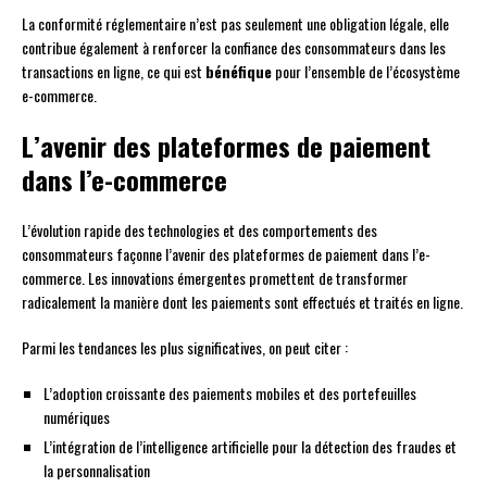
La conformité réglementaire n’est pas seulement une obligation légale, elle
contribue également à renforcer la confiance des consommateurs dans les
transactions en ligne, ce qui est
bénéfique
pour l’ensemble de l’écosystème
e-commerce.
L’avenir des plateformes de paiement
dans l’e-commerce
L’évolution rapide des technologies et des comportements des
consommateurs façonne l’avenir des plateformes de paiement dans l’e-
commerce. Les innovations émergentes promettent de transformer
radicalement la manière dont les paiements sont effectués et traités en ligne.
Parmi les tendances les plus significatives, on peut citer :
L’adoption croissante des paiements mobiles et des portefeuilles
numériques
L’intégration de l’intelligence artificielle pour la détection des fraudes et
la personnalisation