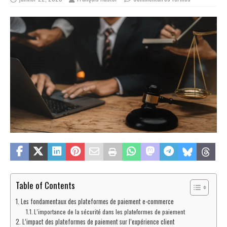
Table of Contents
Les fondamentaux des plateformes de paiement e-commerce
L’importance de la sécurité dans les plateformes de paiement
L’impact des plateformes de paiement sur l’expérience client