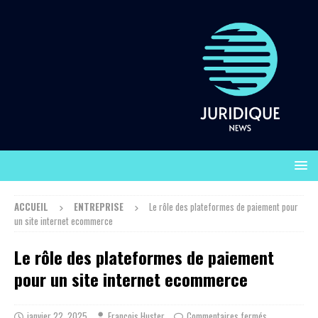
ACCUEIL
ENTREPRISE
Le rôle des plateformes de paiement pour
un site internet ecommerce
Le rôle des plateformes de paiement
pour un site internet ecommerce
janvier 22, 2025
François Huster
Commentaires fermés