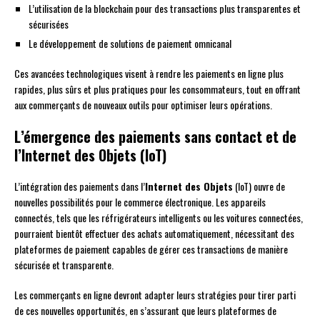
L’utilisation de la blockchain pour des transactions plus transparentes et
sécurisées
Le développement de solutions de paiement omnicanal
Ces avancées technologiques visent à rendre les paiements en ligne plus
rapides, plus sûrs et plus pratiques pour les consommateurs, tout en offrant
aux commerçants de nouveaux outils pour optimiser leurs opérations.
L’émergence des paiements sans contact et de
l’Internet des Objets (IoT)
L’intégration des paiements dans l’
Internet des Objets
(IoT) ouvre de
nouvelles possibilités pour le commerce électronique. Les appareils
connectés, tels que les réfrigérateurs intelligents ou les voitures connectées,
pourraient bientôt effectuer des achats automatiquement, nécessitant des
plateformes de paiement capables de gérer ces transactions de manière
sécurisée et transparente.
Les commerçants en ligne devront adapter leurs stratégies pour tirer parti
de ces nouvelles opportunités, en s’assurant que leurs plateformes de