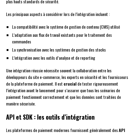
plus hauts standards de sécurité.
Les principaux aspects à considérer lors de l’intégration incluent :
La compatibilité avec le système de gestion de contenu (CMS) utilisé
L’adaptation aux flux de travail existants pour le traitement des
commandes
La synchronisation avec les systèmes de gestion des stocks
L’intégration avec les outils d’analyse et de reporting
Une intégration réussie nécessite souvent la collaboration entre les
développeurs du site e-commerce, les experts en sécurité et les fournisseurs
de la plateforme de paiement. Il est
crucial
de tester rigoureusement
l’intégration avant le lancement pour s’assurer que tous les scénarios de
paiement fonctionnent correctement et que les données sont traitées de
manière sécurisée.
API et SDK : les outils d’intégration
Les plateformes de paiement modernes fournissent généralement des
API