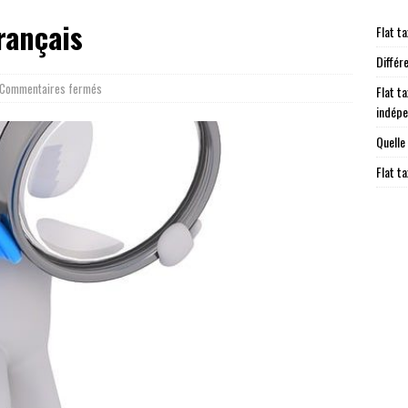
rançais
Flat ta
Différ
Commentaires fermés
Flat ta
indép
Quelle
Flat t