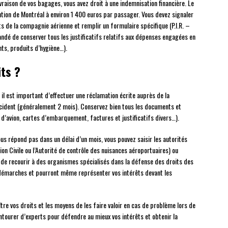
ivraison de vos bagages, vous avez droit à une indemnisation financière. Le
tion de Montréal à environ 1 400 euros par passager. Vous devez signaler
de la compagnie aérienne et remplir un formulaire spécifique (P.I.R. –
ndé de conserver tous les justificatifs relatifs aux dépenses engagées en
ts, produits d’hygiène…).
ts ?
, il est important d’effectuer une réclamation écrite auprès de la
ncident (généralement 2 mois). Conservez bien tous les documents et
d’avion, cartes d’embarquement, factures et justificatifs divers…).
s répond pas dans un délai d’un mois, vous pouvez saisir les autorités
ion Civile ou l’Autorité de contrôle des nuisances aéroportuaires) ou
e de recourir à des organismes spécialisés dans la défense des droits des
démarches et pourront même représenter vos intérêts devant les
ître vos droits et les moyens de les faire valoir en cas de problème lors de
entourer d’experts pour défendre au mieux vos intérêts et obtenir la