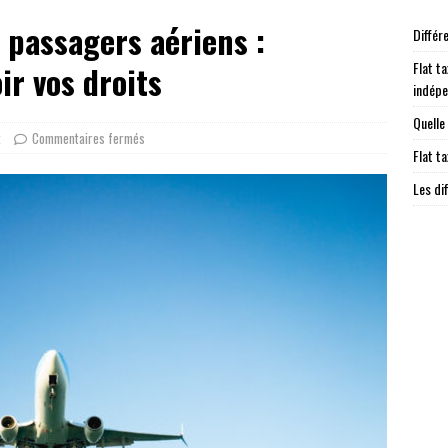
e passagers aériens :
Différ
Flat ta
ir vos droits
indép
Quelle
t
Commentaires fermés
Flat t
Les di