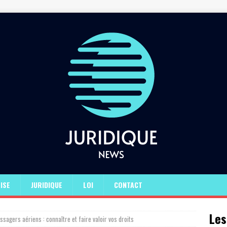
ISE
JURIDIQUE
LOI
CONTACT
Les
ssagers aériens : connaître et faire valoir vos droits