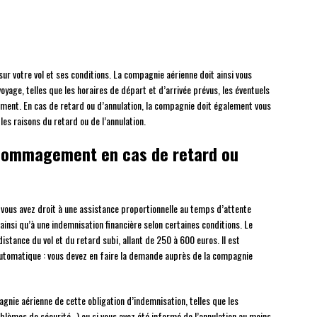
sur votre vol et ses conditions. La compagnie aérienne doit ainsi vous
yage, telles que les horaires de départ et d’arrivée prévus, les éventuels
ement. En cas de retard ou d’annulation, la compagnie doit également vous
es raisons du retard ou de l’annulation.
dédommagement en cas de retard ou
, vous avez droit à une assistance proportionnelle au temps d’attente
insi qu’à une indemnisation financière selon certaines conditions. Le
istance du vol et du retard subi, allant de 250 à 600 euros. Il est
automatique : vous devez en faire la demande auprès de la compagnie
agnie aérienne de cette obligation d’indemnisation, telles que les
blèmes de sécurité…) ou si vous avez été informé de l’annulation au moins