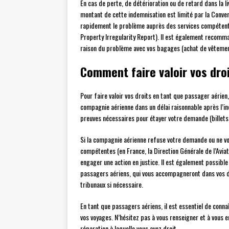
En cas de perte, de détérioration ou de retard dans la l
montant de cette indemnisation est limité par la Conven
rapidement le problème auprès des services compétents 
Property Irregularity Report). Il est également recomma
raison du problème avec vos bagages (achat de vêtemen
Comment faire valoir vos droi
Pour faire valoir vos droits en tant que passager aérien
compagnie aérienne dans un délai raisonnable après l’i
preuves nécessaires pour étayer votre demande (billets 
Si la compagnie aérienne refuse votre demande ou ne vou
compétentes (en France, la Direction Générale de l’Aviat
engager une action en justice. Il est également possibl
passagers aériens, qui vous accompagneront dans vos 
tribunaux si nécessaire.
En tant que passagers aériens, il est essentiel de conna
vos voyages. N’hésitez pas à vous renseigner et à vous 
réparation à laquelle vous avez droit.