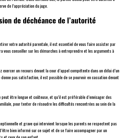
rve de l’appréciation du juge.
ion de déchéance de l’autorité
irer votre autorité parentale, il est essentiel de vous faire assister par
urra vous conseiller sur les démarches à entreprendre et les arguments à
ez exercer un recours devant la cour d’appel compétente dans un délai d’un
e donne pas satisfaction, il est possible de se pourvoir en cassation devant
e peut être longue et coûteuse, et qu’il est préférable d’envisager des
amiliale, pour tenter de résoudre les difficultés rencontrées au sein de la
eptionnelle et grave qui intervient lorsque les parents ne respectent pas
 d’être bien informé sur ce sujet et de se faire accompagner par un
ts et ceux de son enfant.