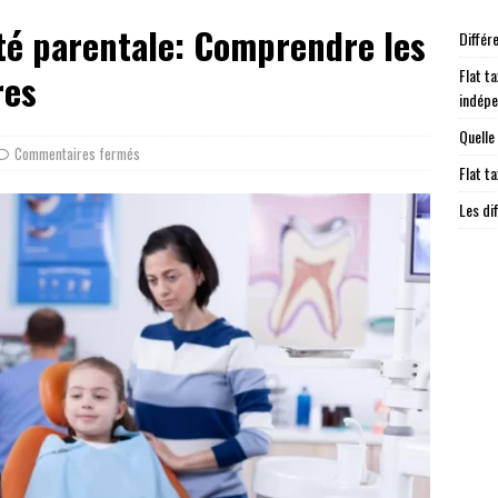
té parentale: Comprendre les
Différ
Flat ta
res
indép
Quelle
Commentaires fermés
Flat t
Les di