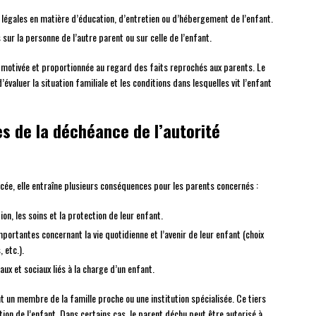
 légales en matière d’éducation, d’entretien ou d’hébergement de l’enfant.
ur la personne de l’autre parent ou sur celle de l’enfant.
re motivée et proportionnée au regard des faits reprochés aux parents. Le
valuer la situation familiale et les conditions dans lesquelles vit l’enfant
s de la déchéance de l’autorité
cée, elle entraîne plusieurs conséquences pour les parents concernés :
ion, les soins et la protection de leur enfant.
mportantes concernant la vie quotidienne et l’avenir de leur enfant (choix
 etc.).
aux et sociaux liés à la charge d’un enfant.
ent un membre de la famille proche ou une institution spécialisée. Ce tiers
tion de l’enfant. Dans certains cas, le parent déchu peut être autorisé à