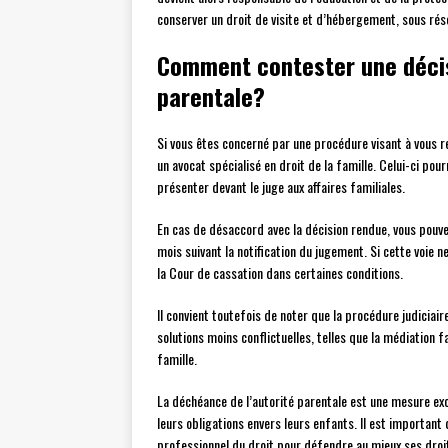
conserver un droit de visite et d’hébergement, sous rése
Comment contester une décis
parentale?
Si vous êtes concerné par une procédure visant à vous ret
un avocat spécialisé en droit de la famille. Celui-ci po
présenter devant le juge aux affaires familiales.
En cas de désaccord avec la décision rendue, vous pouv
mois suivant la notification du jugement. Si cette voie n
la Cour de cassation dans certaines conditions.
Il convient toutefois de noter que la procédure judiciair
solutions moins conflictuelles, telles que la médiation f
famille.
La déchéance de l’autorité parentale est une mesure exc
leurs obligations envers leurs enfants. Il est important
professionnel du droit pour défendre au mieux ses droi