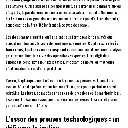
des affaires. Qu’il s’agisse de collaborateurs, de partenaires commerciaux ou
d’experts, la parole humaine conserve toute sa valeur probante. Néanmoins,
les
tribunaux
exigent désormais une corroboration par d’autres éléments,
conscients de la fragilité inhérente à ce type de preuve.
Les
documents écrits
, qu’ils soient sous forme papier ou numérique,
constituent toujours le socle de nombreuses enquêtes.
Contrats
,
relevés
bancaires
,
factures
ou
correspondances
sont minutieusement analysés
pour reconstituer le puzzle des opérations suspectes. L’ère digitale a
cependant complexifié leur exploitation, imposant de nouvelles méthodes
d’authentification et d’interprétation.
L’
aveu
, longtemps considéré comme la reine des preuves, voit son statut
évoluer. S’il reste précieux pour les enquêteurs, son poids probatoire s’est
relativisé. Les juges, échaudés par des cas de pressions ou de manipulations,
l’examinent désormais avec une prudence accrue, exigeant sa corroboration
par des éléments matériels.
L’essor des preuves technologiques : un
défi pour la justice