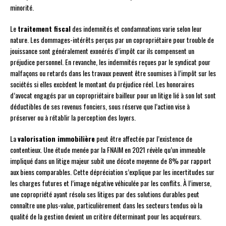
minorité.
Le
traitement fiscal
des indemnités et condamnations varie selon leur
nature. Les dommages-intérêts perçus par un copropriétaire pour trouble de
jouissance sont généralement exonérés d’impôt car ils compensent un
préjudice personnel. En revanche, les indemnités reçues par le syndicat pour
malfaçons ou retards dans les travaux peuvent être soumises à l’impôt sur les
sociétés si elles excèdent le montant du préjudice réel. Les honoraires
d’avocat engagés par un copropriétaire bailleur pour un litige lié à son lot sont
déductibles de ses revenus fonciers, sous réserve que l’action vise à
préserver ou à rétablir la perception des loyers.
La
valorisation immobilière
peut être affectée par l’existence de
contentieux. Une étude menée par la FNAIM en 2021 révèle qu’un immeuble
impliqué dans un litige majeur subit une décote moyenne de 8% par rapport
aux biens comparables. Cette dépréciation s’explique par les incertitudes sur
les charges futures et l’image négative véhiculée par les conflits. À l’inverse,
une copropriété ayant résolu ses litiges par des solutions durables peut
connaître une plus-value, particulièrement dans les secteurs tendus où la
qualité de la gestion devient un critère déterminant pour les acquéreurs.