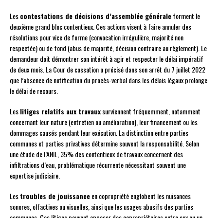
Les
contestations de décisions d’assemblée générale
forment le
deuxième grand bloc contentieux. Ces actions visent à faire annuler des
résolutions pour vice de forme (convocation irrégulière, majorité non
respectée) ou de fond (abus de majorité, décision contraire au règlement). Le
demandeur doit démontrer son intérêt à agir et respecter le délai impératif
de deux mois. La Cour de cassation a précisé dans son arrêt du 7 juillet 2022
que l’absence de notification du procès-verbal dans les délais légaux prolonge
le délai de recours.
Les
litiges relatifs aux travaux
surviennent fréquemment, notamment
concernant leur nature (entretien ou amélioration), leur financement ou les
dommages causés pendant leur exécution. La distinction entre parties
communes et parties privatives détermine souvent la responsabilité. Selon
une étude de l’ANIL, 35% des contentieux de travaux concernent des
infiltrations d’eau, problématique récurrente nécessitant souvent une
expertise judiciaire.
Les
troubles de jouissance
en copropriété englobent les nuisances
sonores, olfactives ou visuelles, ainsi que les usages abusifs des parties
communes. Ces litiges peuvent opposer des copropriétaires entre eux ou un