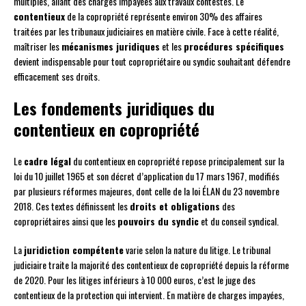
multiples, allant des charges impayées aux travaux contestés. Le
contentieux
de la copropriété représente environ 30% des affaires
traitées par les tribunaux judiciaires en matière civile. Face à cette réalité,
maîtriser les
mécanismes juridiques
et les
procédures spécifiques
devient indispensable pour tout copropriétaire ou syndic souhaitant défendre
efficacement ses droits.
Les fondements juridiques du
contentieux en copropriété
Le
cadre légal
du contentieux en copropriété repose principalement sur la
loi du 10 juillet 1965 et son décret d’application du 17 mars 1967, modifiés
par plusieurs réformes majeures, dont celle de la loi ÉLAN du 23 novembre
2018. Ces textes définissent les
droits et obligations
des
copropriétaires ainsi que les
pouvoirs du syndic
et du conseil syndical.
La
juridiction compétente
varie selon la nature du litige. Le tribunal
judiciaire traite la majorité des contentieux de copropriété depuis la réforme
de 2020. Pour les litiges inférieurs à 10 000 euros, c’est le juge des
contentieux de la protection qui intervient. En matière de charges impayées,