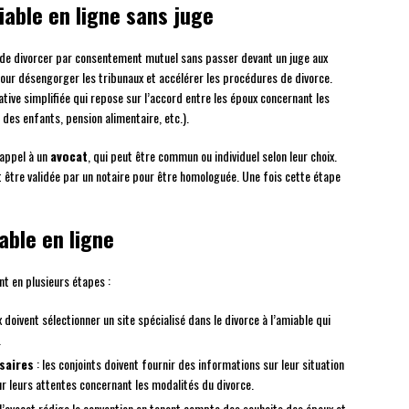
iable en ligne sans juge
s de divorcer par consentement mutuel sans passer devant un juge aux
pour désengorger les tribunaux et accélérer les procédures de divorce.
ative simplifiée qui repose sur l’accord entre les époux concernant les
des enfants, pension alimentaire, etc.).
 appel à un
avocat
, qui peut être commun ou individuel selon leur choix.
it être validée par un notaire pour être homologuée. Une fois cette étape
able en ligne
t en plusieurs étapes :
x doivent sélectionner un site spécialisé dans le divorce à l’amiable qui
.
saires
: les conjoints doivent fournir des informations sur leur situation
sur leurs attentes concernant les modalités du divorce.
 l’avocat rédige la convention en tenant compte des souhaits des époux et