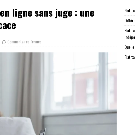
 en ligne sans juge : une
Flat ta
Différ
icace
Flat ta
indép
Commentaires fermés
Quelle
Flat t