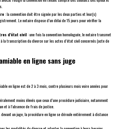
s.
ire
: la convention doit être signée par les deux parties et leur(s)
istrement. Le notaire dispose d’un délai de 15 jours pour vérifier la
res d’état civil
: une fois la convention homologuée, le notaire transmet
 à la transcription du divorce sur les actes d’état civil concernés (acte de
’amiable en ligne sans juge
miable en ligne est de 2 à 3 mois, contre plusieurs mois voire années pour
généralement moins élevés que ceux d’une procédure judiciaire, notamment
n et à l’absence de frais de justice.
 devant un juge, la procédure en ligne se déroule entièrement à distance
mes les modalités du divorce et adapter la convention à leurs besoins