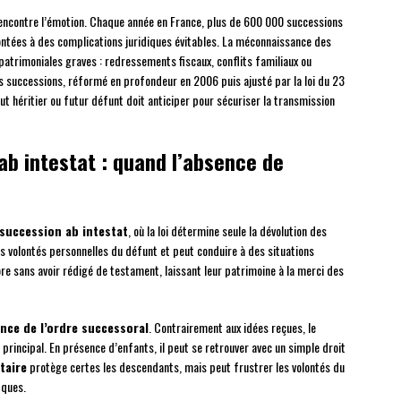
rencontre l’émotion. Chaque année en France, plus de 600 000 successions
ontées à des complications juridiques évitables. La méconnaissance des
atrimoniales graves : redressements fiscaux, conflits familiaux ou
es successions, réformé en profondeur en 2006 puis ajusté par la loi du 23
t héritier ou futur défunt doit anticiper pour sécuriser la transmission
ab intestat : quand l’absence de
succession ab intestat
, où la loi détermine seule la dévolution des
es volontés personnelles du défunt et peut conduire à des situations
 sans avoir rédigé de testament, laissant leur patrimoine à la merci des
ce de l’ordre successoral
. Contrairement aux idées reçues, le
 principal. En présence d’enfants, il peut se retrouver avec un simple droit
taire
protège certes les descendants, mais peut frustrer les volontés du
iques.