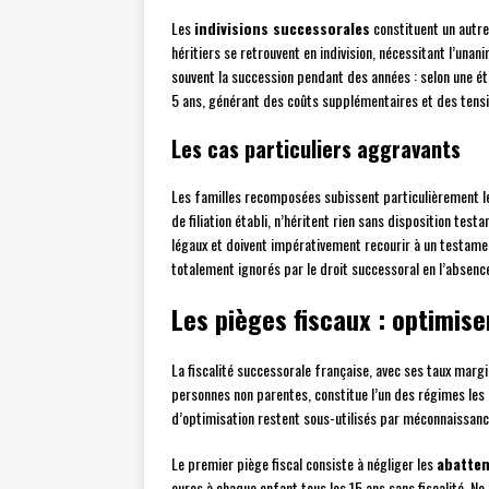
Les
indivisions successorales
constituent un autre
héritiers se retrouvent en indivision, nécessitant l’unan
souvent la succession pendant des années : selon une é
5 ans, générant des coûts supplémentaires et des tensi
Les cas particuliers aggravants
Les familles recomposées subissent particulièrement l
de filiation établi, n’héritent rien sans disposition tes
légaux et doivent impérativement recourir à un testame
totalement ignorés par le droit successoral en l’absen
Les pièges fiscaux : optimise
La fiscalité successorale française, avec ses taux ma
personnes non parentes, constitue l’un des régimes le
d’optimisation restent sous-utilisés par méconnaissanc
Le premier piège fiscal consiste à négliger les
abattem
euros à chaque enfant tous les 15 ans sans fiscalité. N