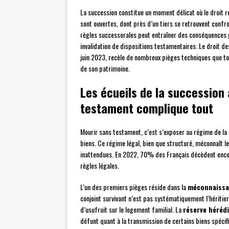
La succession constitue un moment délicat où le droit 
sont ouvertes, dont près d’un tiers se retrouvent confr
règles successorales peut entraîner des conséquences p
invalidation de dispositions testamentaires. Le droit d
juin 2023, recèle de nombreux pièges techniques que tou
de son patrimoine.
Les écueils de la succession 
testament complique tout
Mourir sans testament, c’est s’exposer au régime de la
biens. Ce régime légal, bien que structuré, méconnaît l
inattendues. En 2022, 70% des Français décèdent encore
règles légales.
L’un des premiers pièges réside dans la
méconnaissan
conjoint survivant n’est pas systématiquement l’héritier
d’usufruit sur le logement familial. La
réserve hérédi
défunt quant à la transmission de certains biens spécif