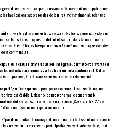
rgement les droits du conjoint survivant et la composition du patrimoine
 les implications successorales de leur régime matrimonial, selon une
quêts
divise le patrimoine en trois masses : les biens propres de chaque
sion, seuls les biens propres du défunt et sa part dans la communauté
es situations délicates lorsqu’un époux a financé un bien propre avec des
t de la communauté.
éciput
ou la
clause d’attribution intégrale
, permettent d’avantager
par les enfants non communs via l’
action en retranchement
. Cette
s qui pensent, à tort, avoir sécurisé la situation du conjoint.
our protéger l’entrepreneur, peut paradoxalement fragiliser le conjoint
 propriété est établie. L’absence de preuve formelle concernant le
mptions défavorables. La jurisprudence récente (Cass. civ. 1re, 27 mai
é d’un bien pèse sur celui qui la revendique.
t séparation pendant le mariage et communauté à la dissolution, présente
de la succession. La créance de participation, souvent substantielle, peut