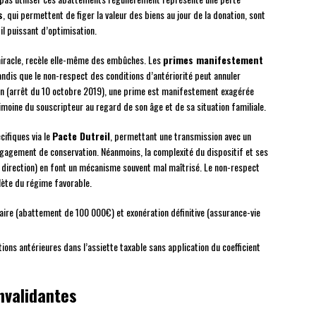
s
, qui permettent de figer la valeur des biens au jour de la donation, sont
il puissant d’optimisation.
miracle, recèle elle-même des embûches. Les
primes manifestement
andis que le non-respect des conditions d’antériorité peut annuler
tion (arrêt du 10 octobre 2019), une prime est manifestement exagérée
imoine du souscripteur au regard de son âge et de sa situation familiale.
cifiques via le
Pacte Dutreil
, permettant une transmission avec un
gagement de conservation. Néanmoins, la complexité du dispositif et ses
e direction) en font un mécanisme souvent mal maîtrisé. Le non-respect
lète du régime favorable.
aire (abattement de 100 000€) et exonération définitive (assurance-vie
tions antérieures dans l’assiette taxable sans application du coefficient
nvalidantes