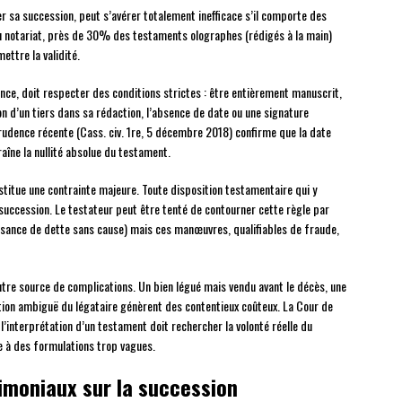
 sa succession, peut s’avérer totalement inefficace s’il comporte des
du notariat, près de 30% des testaments olographes (rédigés à la main)
ttre la validité.
nce, doit respecter des conditions strictes : être entièrement manuscrit,
on d’un tiers dans sa rédaction, l’absence de date ou une signature
sprudence récente (Cass. civ. 1re, 5 décembre 2018) confirme que la date
aîne la nullité absolue du testament.
titue une contrainte majeure. Toute disposition testamentaire qui y
a succession. Le testateur peut être tenté de contourner cette règle par
issance de dette sans cause) mais ces manœuvres, qualifiables de fraude,
tre source de complications. Un bien légué mais vendu avant le décès, une
ation ambiguë du légataire génèrent des contentieux coûteux. La Cour de
 l’interprétation d’un testament doit rechercher la volonté réelle du
e à des formulations trop vagues.
imoniaux sur la succession