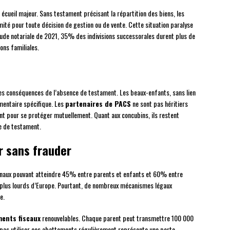
 écueil majeur. Sans testament précisant la répartition des biens, les
imité pour toute décision de gestion ou de vente. Cette situation paralyse
tude notariale de 2021, 35% des indivisions successorales durent plus de
ons familiales.
es conséquences de l’absence de testament. Les beaux-enfants, sans lien
tamentaire spécifique. Les
partenaires de PACS
ne sont pas héritiers
nt pour se protéger mutuellement. Quant aux concubins, ils restent
ce de testament.
r sans frauder
rginaux pouvant atteindre 45% entre parents et enfants et 60% entre
s plus lourds d’Europe. Pourtant, de nombreux mécanismes légaux
e.
ents fiscaux
renouvelables. Chaque parent peut transmettre 100 000
e pas utiliser ces abattements régulièrement représente une perte