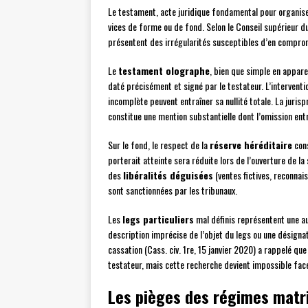
Le testament, acte juridique fondamental pour organiser
vices de forme ou de fond. Selon le Conseil supérieur 
présentent des irrégularités susceptibles d’en comprome
Le
testament olographe
, bien que simple en appare
daté précisément et signé par le testateur. L’interventi
incomplète peuvent entraîner sa nullité totale. La juri
constitue une mention substantielle dont l’omission entr
Sur le fond, le respect de la
réserve héréditaire
cons
porterait atteinte sera réduite lors de l’ouverture de l
des
libéralités déguisées
(ventes fictives, reconna
sont sanctionnées par les tribunaux.
Les
legs particuliers
mal définis représentent une au
description imprécise de l’objet du legs ou une désign
cassation (Cass. civ. 1re, 15 janvier 2020) a rappelé que
testateur, mais cette recherche devient impossible fac
Les pièges des régimes matr