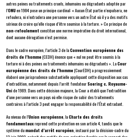
autres peines ou traitements cruels, inhumains ou dégradants adoptée par
l’
ONU
en 1984 pose un principe cardinal: « Aucun État partie n’expulsera, ne
refoulera, ni n’extradera une personne vers un autre État où il y a des motifs
sérieux de croire qu’elle risque d’être soumise à la torture. » Ce principe de
non-refoulement
constitue une norme impérative du droit international,
dont aucune dérogation n’est permise.
Dans le cadre européen, l’article 3 de la
Convention européenne des
droits de l’homme
(CEDH) énonce que « nul ne peut être soumis à la
torture ni à des peines ou traitements inhumains ou dégradants ». La
Cour
européenne des droits de l’homme
(CourEDH) a progressivement
élaboré une jurisprudence substantielle appliquant cette disposition aux cas
d’extradition, notamment depuis l’arrêt fondateur
Soering c. Royaume-
Uni
de 1989. Dans cette décision majeure, la Cour a établi que l’extradition
d’une personne vers un pays où elle risque de subir des traitements
contraires à l’article 3 peut engager la responsabilité de l’État extradant.
Au niveau de l’
Union européenne
, la
Charte des droits
fondamentaux
reprend cette protection en son article 4, tandis que le
système du
mandat d’arrêt européen
, instauré par la décision-cadre du
13 juin 2002, prévoit des motifs de non-exécution fondés sur le respect des