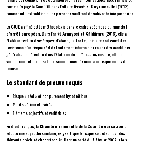
comme l’a jugé la CourEDH dans l’affaire
Aswat c. Royaume-Uni
(2013)
concernant l’extradition d’une personne souffrant de schizophrénie paranoïde.
La
CJUE
a affiné cette méthodologie dans le cadre spécifique du
mandat
d’arrêt européen
. Dans l’arrêt
Aranyosi et Căldăraru
(2016), elle a
établi un test en deux étapes: d’abord, l’autorité judiciaire doit constater
l’existence d’un risque réel de traitement inhumain en raison des conditions
générales de détention dans l’État membre d’émission; ensuite, elle doit
vérifier concrètement si la personne concernée courra ce risque en cas de
remise.
Le standard de preuve requis
Risque « réel » et non purement hypothétique
Motifs sérieux et avérés
Éléments objectifs et vérifiables
En droit français, la
Chambre criminelle
de la
Cour de cassation
a
adopté une approche similaire, exigeant que le risque soit établi par des
éléments précis et circonstanciés. Dans un arrêt du 7 février 2007, elle a