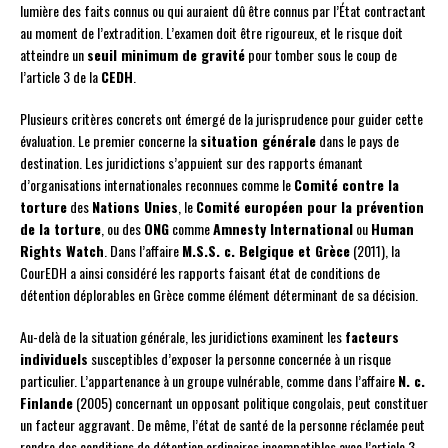
lumière des faits connus ou qui auraient dû être connus par l’État contractant
au moment de l’extradition. L’examen doit être rigoureux, et le risque doit
atteindre un
seuil minimum de gravité
pour tomber sous le coup de
l’article 3 de la
CEDH
.
Plusieurs critères concrets ont émergé de la jurisprudence pour guider cette
évaluation. Le premier concerne la
situation générale
dans le pays de
destination. Les juridictions s’appuient sur des rapports émanant
d’organisations internationales reconnues comme le
Comité contre la
torture
des
Nations Unies
, le
Comité européen pour la prévention
de la torture
, ou des
ONG
comme
Amnesty International
ou
Human
Rights Watch
. Dans l’affaire
M.S.S. c. Belgique et Grèce
(2011), la
CourEDH a ainsi considéré les rapports faisant état de conditions de
détention déplorables en Grèce comme élément déterminant de sa décision.
Au-delà de la situation générale, les juridictions examinent les
facteurs
individuels
susceptibles d’exposer la personne concernée à un risque
particulier. L’appartenance à un groupe vulnérable, comme dans l’affaire
N. c.
Finlande
(2005) concernant un opposant politique congolais, peut constituer
un facteur aggravant. De même, l’état de santé de la personne réclamée peut
rendre des conditions de détention ordinaires incompatibles avec l’article 3,