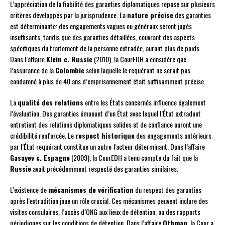
L’appréciation de la fiabilité des garanties diplomatiques repose sur plusieurs
critères développés par la jurisprudence. La
nature précise
des garanties
est déterminante: des engagements vagues ou généraux seront jugés
insuffisants, tandis que des garanties détaillées, couvrant des aspects
spécifiques du traitement de la personne extradée, auront plus de poids.
Dans l’affaire
Klein c. Russie
(2010), la CourEDH a considéré que
l’assurance de la
Colombie
selon laquelle le requérant ne serait pas
condamné à plus de 40 ans d’emprisonnement était suffisamment précise.
La
qualité des relations
entre les États concernés influence également
l’évaluation. Des garanties émanant d’un État avec lequel l’État extradant
entretient des relations diplomatiques solides et de confiance auront une
crédibilité renforcée. Le
respect historique
des engagements antérieurs
par l’État requérant constitue un autre facteur déterminant. Dans l’affaire
Gasayev c. Espagne
(2009), la CourEDH a tenu compte du fait que la
Russie
avait précédemment respecté des garanties similaires.
L’existence de
mécanismes de vérification
du respect des garanties
après l’extradition joue un rôle crucial. Ces mécanismes peuvent inclure des
visites consulaires, l’accès d’ONG aux lieux de détention, ou des rapports
périodiques sur les conditions de détention. Dans l’affaire
Othman
, la Cour a