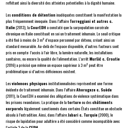
reflétant ainsi la diversité des atteintes potentielles à la dignité humaine.
Les
conditions de détention
inadéquates constituent la manifestation la
plus fréquemment invoquée. Dans l’affaire
Torreggiani et autres c.
Italie
(2013), la
CourEDH
a constaté que la surpopulation carcérale
chronique en Italie constituait en soi un traitement inhumain. Le seuil critique
a été fixé à moins de 3 m² d’espace personnel par détenu, créant ainsi un
standard mesurable. Au-delà de l’espace disponible, d’autres facteurs sont
pris en compte: l’accès à l’air libre, la lumière naturelle, les installations
sanitaires, ou encore la qualité de l’alimentation. L’arrêt
Muršić c. Croatie
(2016) a précisé que même un espace supérieur à 3 m² peut être
problématique si d’autres déficiences existent.
Les
violences physiques
institutionnalisées représentent une forme
évidente de traitement inhumain. Dans l’affaire
Ahorugeze c. Suède
(2011), la CourEDH a examiné des allégations de violence systématique dans
les prisons rwandaises. La pratique de la
torture
ou des
châtiments
corporels
légalement sanctionnés dans certains États constitue un obstacle
absolu à l’extradition. Ainsi, dans l’affaire
Jabari c. Turquie
(2000), le
risque de lapidation pour adultère a été considéré comme incompatible avec
l’article 3 de la
CEDH
.